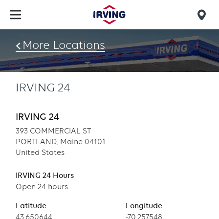
Skip
to
Mob
main
find
content
More Locations
us
IRVING 24
IRVING 24
393 COMMERCIAL ST
PORTLAND, Maine 04101
United States
IRVING 24 Hours
Open 24 hours
Latitude
Longitude
Latitude
43.650644
Longitude
-70.257548