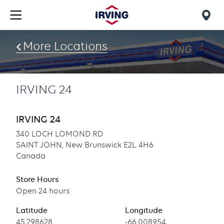
Skip
to
Mob
main
find
content
More Locations
us
IRVING 24
IRVING 24
340 LOCH LOMOND RD
SAINT JOHN, New Brunswick E2L 4H6
Canada
Store Hours
Open 24 hours
Latitude
Longitude
Latitude
45.298628
Longitude
-66.008954