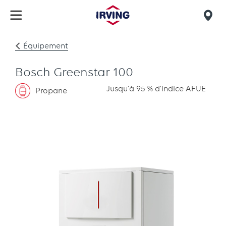
Skip
to
Mob
main
find
content
Équipement
us
Bosch Greenstar 100
Jusqu'à 95 % d'indice AFUE
Propane