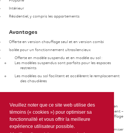
Propane
Intérieur
Résidentiel, y compris les appartements
Avantages
Offerte en version chauffage seul et en version combi
Isolée pour un fonctionnement ultrasilencieux
Offerte en modèle suspendu et en modèle au sol :
Les modèles suspendus sont parfaits pour les espaces
restreints
Les modèles au sol facilitent et accélèrent le remplacement
des chaudières
Caractéristiques
Veuillez noter que ce site web utilise des
Un ventilateur entièrement modulant maximise l'efficacité en
assurant une combustion optimale lors du fonctionnement –
témoins (« cookies ») pour optimiser sa
cela peut vous aider à répondre aux demandes de chauffage
fonctionnalité et vous offrir la meilleure
de votre maison et à économiser de l'énergie
expérience utilisateur possible.
Blocs chauffants résistants à la corrosion conçus pour optimiser