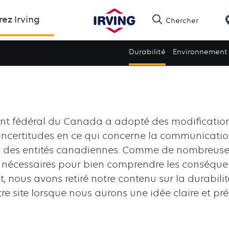
Skip
ez Irving
Chercher
to
main
Durabilité
Environnement
content
 fédéral du Canada a adopté des modifications 
 incertitudes en ce qui concerne la communicati
 des entités canadiennes. Comme de nombreuses
s nécessaires pour bien comprendre les conséquen
t, nous avons retiré notre contenu sur la durabilit
re site lorsque nous aurons une idée claire et pré