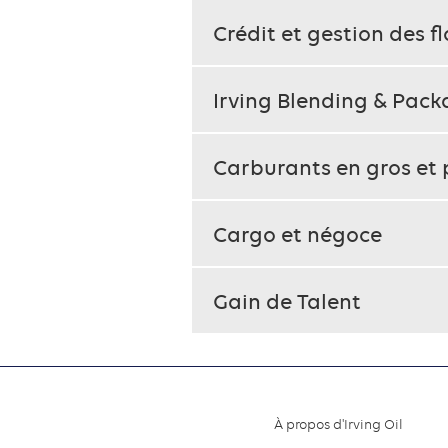
the
tab
Crédit et gestion des fl
key.
use
Irving Blending & Pac
the
enter
Carburants en gros et 
key
to
open
Cargo et négoce
the
content
Gain de Talent
below
the
heading
À propos d'Irving Oil