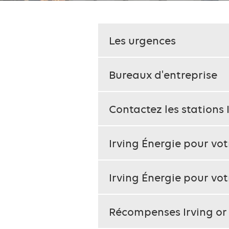
This
Les urgences
set
requires
use
Bureaux d'entreprise
of
the
Contactez les stations 
arrow
keys
Irving Énergie pour vo
to
navigate
each
Irving Énergie pour vot
heading
instead
Récompenses Irving o
of