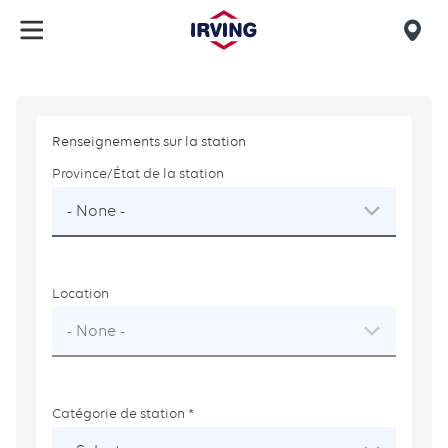
Skip
to
Mob
main
find
content
us
Renseignements sur la station
Province/État de la station
Location
Catégorie de station
This
field