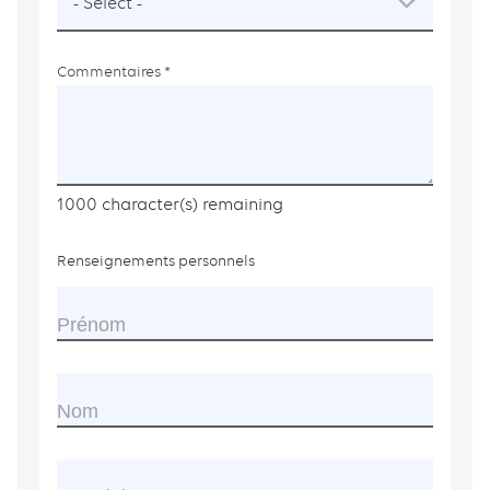
is
required.
Commentaires
This
field
is
required.
1000
character(s) remaining
Renseignements personnels
Name
Prénom
Nom