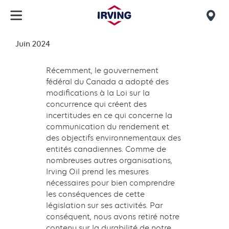
Skip
to
Mob
main
find
Juin 2024
content
Sustainability
us
report
Récemment, le gouvernement
fédéral du Canada a adopté des
modifications à la Loi sur la
concurrence qui créent des
incertitudes en ce qui concerne la
communication du rendement et
des objectifs environnementaux des
entités canadiennes. Comme de
nombreuses autres organisations,
Irving Oil prend les mesures
nécessaires pour bien comprendre
les conséquences de cette
législation sur ses activités. Par
conséquent, nous avons retiré notre
contenu sur la durabilité de notre