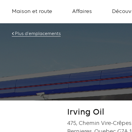
Maison et route
Affaires
Découvr
Plus d'emplacements
Irving Oil
475, Chemin Vire-Crêpes
Bernieres, Quebec G7A 