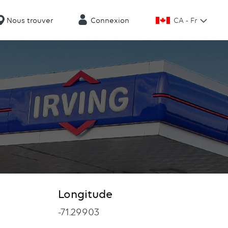
CA - Fr
Nous trouver
Connexion
Longitude
Longitude
-71.29903