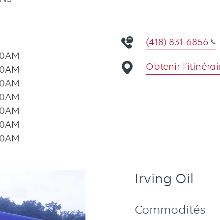
(418) 831-6856
00AM
Obtenir l’itinérai
00AM
00AM
00AM
00AM
00AM
00AM
Irving Oil
Commodités