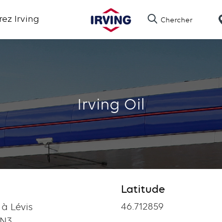
Skip
ez Irving
Chercher
to
main
content
Irving Oil
Latitude
Latitude
46.712859
 à Lévis
1N3