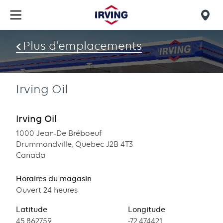
Skip
to
Mob
main
find
content
Plus d'emplacements
us
Irving Oil
Irving Oil
1000 Jean-De Bréboeuf
Drummondville, Quebec J2B 4T3
Canada
Horaires du magasin
Ouvert 24 heures
Latitude
Longitude
Latitude
45.862759
Longitude
-72.474421