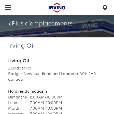
Skip
to
Mob
main
find
content
Plus d'emplacements
us
Irving Oil
Irving Oil
2 Badger Rd
Badger, Newfoundland and Labrador A0H 1A0
Canada
Horaires du magasin
Dimanche
8:00AM–10:00PM
Lundi
7:00AM–10:00PM
Mardi
7:00AM–10:00PM