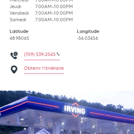
Mercredi
7:00AM–10:00PM
Jeudi
7:00AM–10:00PM
Vendredi
7:00AM–10:00PM
Samedi
7:00AM–10:00PM
Latitude
Longitude
Latitude
48.98065
Longitude
-56.03456
(709) 539-2545
Obtenir l’itinéraire