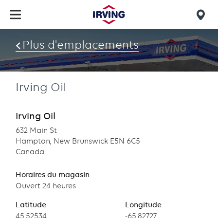
Skip
to
Mob
main
find
content
Plus d'emplacements
us
Irving Oil
Irving Oil
632 Main St
Hampton, New Brunswick E5N 6C5
Canada
Horaires du magasin
Ouvert 24 heures
Latitude
Longitude
Latitude
45.52534
Longitude
-65.82727