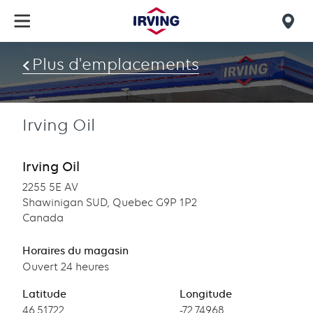
Skip
to
Mob
main
find
content
Plus d'emplacements
us
Irving Oil
Irving Oil
2255 5E AV
Shawinigan SUD, Quebec G9P 1P2
Canada
Horaires du magasin
Ouvert 24 heures
Latitude
Longitude
Latitude
46.51722
Longitude
-72.74968