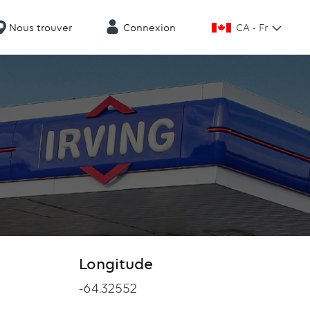
CA - Fr
Nous trouver
Connexion
Longitude
Longitude
-64.32552