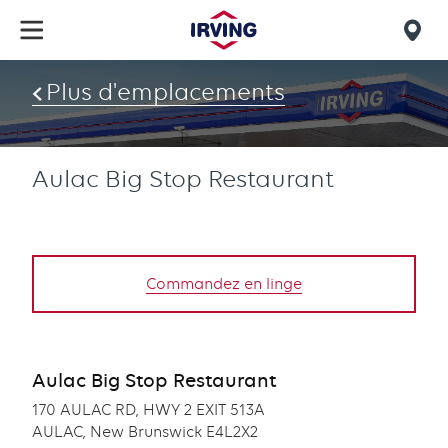
Skip
to
Mob
main
find
content
Plus d'emplacements
us
Aulac Big Stop Restaurant
Commandez en linge
Aulac Big Stop Restaurant
170 AULAC RD, HWY 2 EXIT 513A
AULAC, New Brunswick E4L2X2