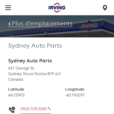
Skip
to
Mob
main
find
content
Plus d'emplacements
us
Sydney Auto Parts
Sydney Auto Parts
451 George St.
Sydney, Nova Scotia B1P 6J1
Canada
Latitude
Longitude
Latitude
46.137472
Longitude
-60.192097
(902) 539-3280