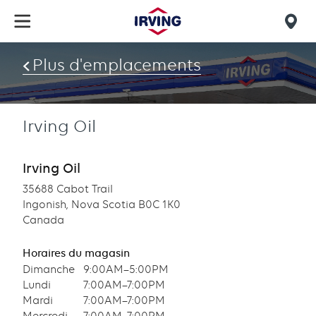
Skip
to
Mob
main
find
content
Plus d'emplacements
us
Irving Oil
Irving Oil
35688 Cabot Trail
Ingonish, Nova Scotia B0C 1K0
Canada
Horaires du magasin
Dimanche
9:00AM–5:00PM
Lundi
7:00AM–7:00PM
Mardi
7:00AM–7:00PM