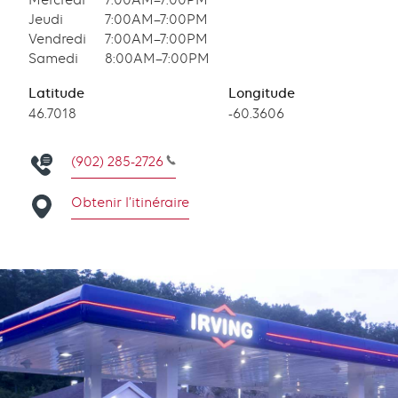
Mercredi
7:00AM–7:00PM
Jeudi
7:00AM–7:00PM
Vendredi
7:00AM–7:00PM
Samedi
8:00AM–7:00PM
Latitude
Longitude
Latitude
46.7018
Longitude
-60.3606
(902) 285-2726
Obtenir l’itinéraire