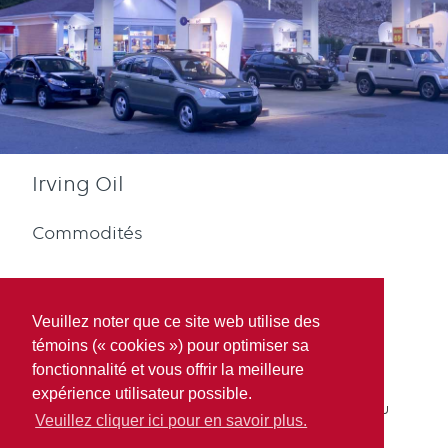
Irving Oil
Commodités
Veuillez noter que ce site web utilise des
témoins (« cookies ») pour optimiser sa
fonctionnalité et vous offrir la meilleure
Diesel
Participation
expérience utilisateur possible.
Récompenses Bleu
Veuillez cliquer ici pour en savoir plus.