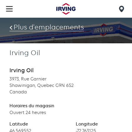
Skip
to
Mob
main
find
content
Plus d'emplacements
us
Irving Oil
Irving Oil
3973, Rue Garnier
Shawinigan, Quebec G9N 6S2
Canada
Horaires du magasin
Ouvert 24 heures
Latitude
Longitude
Latitude
46.569552
Longitude
-72.763125