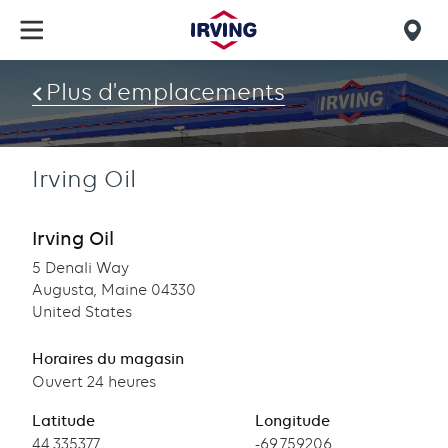
Skip
to
Mob
main
find
content
Plus d'emplacements
us
Irving Oil
Irving Oil
5 Denali Way
Augusta, Maine 04330
United States
Horaires du magasin
Ouvert 24 heures
Latitude
Longitude
Latitude
44.335377
Longitude
-69.759206