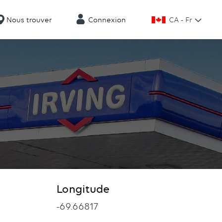
CA - Fr
Nous trouver
Connexion
Longitude
Longitude
-69.66817