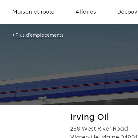
Maison et route
Affaires
Découvr
Plus d'emplacements
Irving Oil
288 West River Road
Waterville, Maine 04901