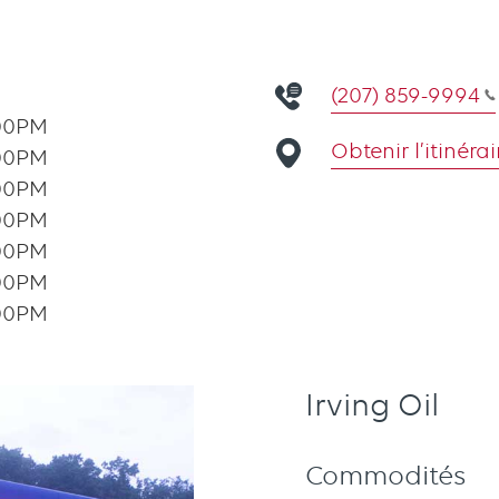
(207) 859-9994
00PM
Obtenir l’itinérai
00PM
00PM
00PM
00PM
00PM
00PM
Irving Oil
Commodités