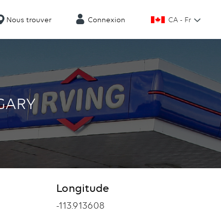
CA - Fr
Nous trouver
Connexion
GARY
Longitude
Longitude
-113.913608