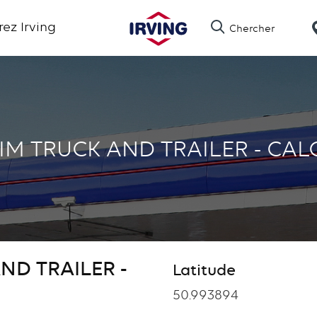
Skip
ez Irving
Chercher
to
main
content
IM TRUCK AND TRAILER - CAL
ND TRAILER -
Latitude
Latitude
50.993894