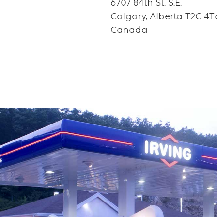
6707 84th St. S.E.
Calgary, Alberta T2C 4T
Canada