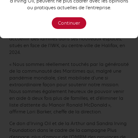
d’Irving Oil, peuvent ne plus cadrer avec les opinions
Health Centre, à Halifax (N.-É.). Cet établissement
ou pratiques actuelles de l’entreprise.
pourra loger le double du nombre de familles des
Maritimes.
Continuer
L’OMRM des provinces de l’Atlantique compte
accueillir des familles dans ses nouveaux espaces,
situés en face de l’IWK, au centre-ville de Halifax, en
2024.
« Nous sommes réellement touchés par la générosité
de la communauté des Maritimes qui, malgré une
pandémie mondiale, s’est mobilisée d’une si
extraordinaire façon pour soutenir notre mission.
Nous sommes également heureux de pouvoir venir
en aide à deux fois plus de familles, et d’éliminer la
liste d’attente du Manoir Ronald McDonald »,
affirme Lori Barker, cheffe de la direction.
Ce don d’Irving Oil et de la Arthur and Sandra Irving
Foundation dans le cadre de la campagne Plus
d’espace, plus d’amour de l’OMRM des provinces de