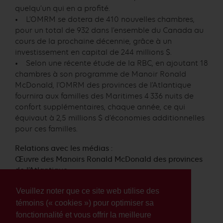
quelqu’un qui en a profité.
• L’OMRM se dotera de 410 nouvelles chambres,
pour un total de 932 dans l’ensemble du Canada au
cours de la prochaine décennie, grâce à un
investissement en capital de 244 millions $.
• Selon une récente étude de la RBC, en ajoutant 18
chambres à son programme de Manoir Ronald
McDonald, l’OMRM des provinces de l’Atlantique
fournira aux familles des Maritimes 4 336 nuits de
confort supplémentaires, chaque année, ce qui
équivaut à 2,5 millions $ d’économies additionnelles
pour ces familles.
Relations avec les médias :
Œuvre des Manoirs Ronald McDonald des provinces
de l’Atlantique
Lori Barker
Veuillez noter que ce site web utilise des
Cheffe de la direction
902.222.5559
témoins (« cookies ») pour optimiser sa
lori@rmhcatlantic.ca
fonctionnalité et vous offrir la meilleure