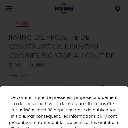
Skip
to
Mob
main
find
Média
content
us
IRVING OIL PROJETTE DE
CONSTRUIRE UN NOUVEAU
GOOBIES BIG STOP AU COÛT DE
8 MILLIONS
Publication
24 April, 2017
date
Les récents investissements de l’entreprise à Terre-
Neuve-et-Labrador atteignent 50 M$
Ce communiqué de presse est proposé uniquement
à des fins d’archive et de référence. Il n’a pas été
SAINT JOHN (N.-B.) — Les projets d'Irving Oil
actualisé ni modifié depuis sa date de publication
concernant la construction d’un nouveau Goobies
initiale. Par conséquent, les informations qui y sont
Big Stop réjouiront les clients à la recherche de bons
présentées, notamment les objectifs et les ambitions
repas et de toilettes propres le long de la