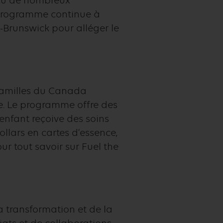
reçu de nombreux
e programme continue à
u-Brunswick pour alléger le
 familles du Canada
e. Le programme offre des
enfant reçoive des soins
llars en cartes d’essence,
ur tout savoir sur Fuel the
la transformation et de la