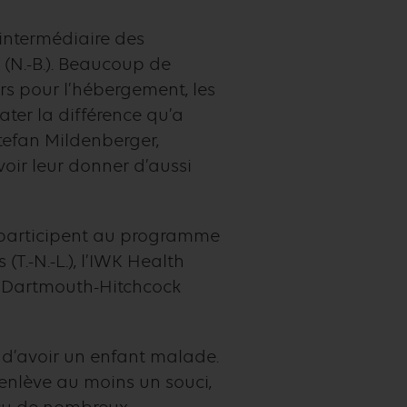
’intermédiaire des
n (N.-B.). Beaucoup de
rs pour l’hébergement, les
tater la différence qu’a
tefan Mildenberger,
voir leur donner d’aussi
 participent au programme
(T.-N.-L.), l’IWK Health
du Dartmouth-Hitchcock
 d’avoir un enfant malade.
 enlève au moins un souci,