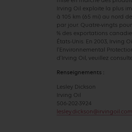
mise en marché des produits
Irving Oil exploite la plus
à 105 km (65 mi) au nord de 
par jour. Quatre-vingts pour
% des exportations canadien
États-Unis. En 2003, Irving O
l’Environnemental Protectio
d’Irving Oil, veuillez consult
Renseignements :
Lesley Dickson
Irving Oil
506-202-3924
lesley.dickson@irvingoil.co