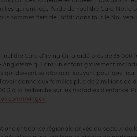
’Irving Oil. Ces 10 dernières années, nous avons 
illes qui ont reçu l’aide de Fuel the Care. Notr
nous sommes fiers de l’offrir dans tout le Nouvea
uel the Care d’Irving Oil a aidé près de 35 000
le-Angleterre qui ont un enfant gravement malad
s qui doivent se déplacer souvent pour que leur 
avoir donné aux familles plus de 2 millions de do
00 $ à la recherche sur les maladies d’enfance. Po
k.com/irvingoil
.
st une entreprise régionale privée du secteur de 