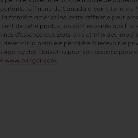
 pétroliers avec une longue histoire de partenari
 importante raffinerie du Canada à Saint John, au
la frontière américaine, cette raffinerie peut pro
 cent de cette production sont exportés aux États
nes d’essence aux États-Unis et 19 % des import
il devenait la première pétrolière à recevoir le pri
n Agency des États-Unis pour son essence propre. 
er
www.irvingoil.com
.
m