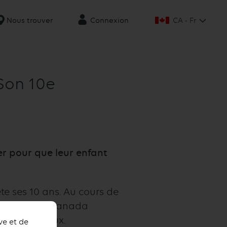
CA - Fr
Nous trouver
Connexion
Son 10e
er pour que leur enfant
te ses 10 ans. Au cours de
 familles du Canada
oins médicaux.
ve et de