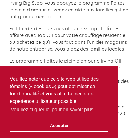
Irving Big Stop, vous appuyez le programme Faites
le plein d'amour, et venez en aide aux familles qui en
ont grandement besoin.
En Irlande, dès que vous allez chez Top Oil, faites
affaire avec Top Oil pour votre chauffage résidentiel
ou achetez ce qu’il vous faut dans l’un des magasins
de notre entreprise, vous aidez des familles locales.
Le programme Faites le plein d'amour d’Irving Oil
permet de combler la distance entre la maison et
l'hôpital en fournissant des cartes-cadeaux
Veuillez noter que ce site web utilise des
d'essence aux familles ayant un enfant requérant des
témoins (« cookies ») pour optimiser sa
soins médicaux.
fonctionnalité et vous offrir la meilleure
En collaboration avec des hôpitaux du Canada
expérience utilisateur possible.
atlantique, du Québec, de la Nouvelle-Angleterre et
Veuillez cliquer ici pour en savoir plus.
d’Irlande, Faites le plein d'amour a aidé plus de 120
000 familles depuis 2002.
Accepter
Cliquez ici
pour en savoir plus.