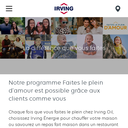
Skip
to
Mob
main
find
content
How
us
you
make
La différence que vous faites
a
difference
Notre programme Faites le plein
d'amour est possible grâce aux
clients comme vous
Chaque fois que vous faites le plein chez Irving Oil,
choisissez Irving Énergie pour chauffer votre maison
ou savourez un repas fait maison dans un restaurant