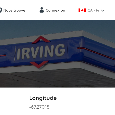
CA - Fr
Nous trouver
Connexion
Longitude
Longitude
-67.27015