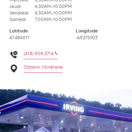
Mercredi
6:30AM–10:00PM
Jeudi
6:30AM–10:00PM
Vendredi
6:30AM–10:00PM
Samedi
7:00AM–10:00PM
Latitude
Longitude
Latitude
47.484011
Longitude
-69.275923
(418) 859-2714
Obtenir l’itinéraire