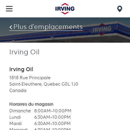
Skip
to
Mob
main
find
content
Plus d'emplacements
us
Irving Oil
Irving Oil
1818 Rue Principale
Saint-Eleuthere, Quebec G0L 1J0
Canada
Horaires du magasin
Dimanche
8:00AM–10:00PM
Lundi
6:30AM–10:00PM
Mardi
6:30AM–10:00PM