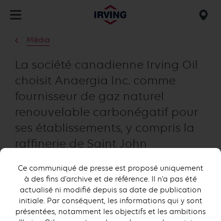
Skip
to
Mob
main
find
Média
content
us
La société canadienne Irving Oil
choisit Anaergia Inc. comme
fournisseur de gaz naturel
renouvelable carbonégatif pour
ses établissements, y compris la
raffinerie de Saint John
Ce communiqué de presse est proposé uniquement
à des fins d’archive et de référence. Il n’a pas été
actualisé ni modifié depuis sa date de publication
initiale. Par conséquent, les informations qui y sont
présentées, notamment les objectifs et les ambitions