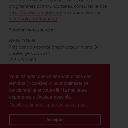
programmes communautaires, consulter le site
https://www.irvingoil.com
ou nous suivre sur
facebook.com/irvingoil
Personnes-ressources :
Wally O’Neill
Président du comité organisateur, Irving Oil
Challenge Cup 2014
709-579-5360
woneill2@triware.ca
Veuillez noter que ce site web utilise des
Pour Paul Rosen,
Rich Libner
témoins (« cookies ») pour optimiser sa
306.382.0330 poste 23
fonctionnalité et vous offrir la meilleure
mcp@mcptalent.com
expérience utilisateur possible.
Veuillez cliquer ici pour en savoir plus.
Sam Robinson
Relations publiques, Irving Oil
506.650.4947
Accepter
sam.robinson@irvingoil.com