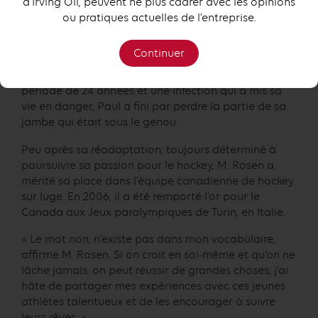
d’Irving Oil, peuvent ne plus cadrer avec les opinions
Originaire de Thornhill, en Ontario, Paul Rosen était
ou pratiques actuelles de l’entreprise.
un joueur de hockey prometteur de la ligue Midget
AAA avant une chute, lors d’un tournoi, qui lui a
Continuer
causé 14 fractures à une jambe. Après
d’innombrables opérations pratiquées sur une
période de 24 années et une infection qui a mis sa
vie en danger, Paul a fini par perdre la partie de sa
jambe qui était sous le genou.
Peu après sa réadaptation, toujours déterminé à
poursuivre sa passion pour le hockey, M. Rosen a
mérité sa place dans l’équipe canadienne de hockey
sur luge. En 2006, il a été remporté l’or pour le
Canada aux Jeux paralympiques de Turin, en Italie.
« Le mot non, n’existe pas dans mon vocabulaire,
affirme M. Rosen. Si on croit en soi-même et qu’on ne
lâche jamais, on peut réussir de grandes choses; j’ai
hâte de partager mes expériences avec ces jeunes
athlètes talentueux et de les encourager à suivre
leurs rêves. »