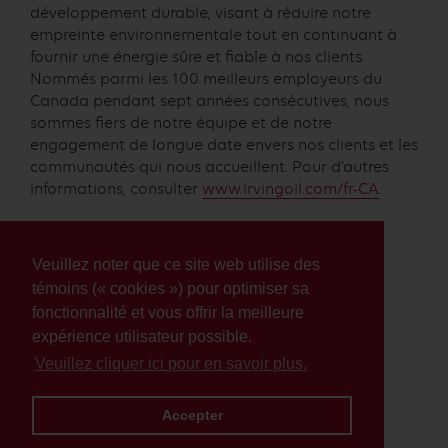
développement durable, visant à réduire notre
empreinte environnementale tout en continuant à
fournir une énergie sûre et fiable à nos clients.
Nommés parmi les 100 meilleurs employeurs du
Canada pendant sept années consécutives, nous
sommes fiers de notre équipe et de notre
engagement de longue date envers nos clients et les
communautés qui nous accueillent. Pour d’autres
informations, consulter
www.irvingoil.com/fr-CA
.
Personnes-ressources :
Veuillez noter que ce site web utilise des
Katherine d’Entremont
Irving Oil
témoins (« cookies ») pour optimiser sa
katherine.dentremont@irvingoil.com
fonctionnalité et vous offrir la meilleure
506.654.7162
expérience utilisateur possible.
Veuillez cliquer ici pour en savoir plus.
Mischa Zajtmann
EverGen Infrastructure Corp.
mischa@evergeninfra.com
Accepter
604.202.7004