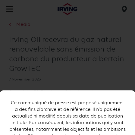
Skip
to
Mob
main
find
Média
content
us
Irving Oil recevra du gaz naturel
renouvelable sans émission de
carbone du producteur albertain
GrowTEC
Publication
7 November, 2023
date
Saint John (N.-B.)
– Irving Oil et le producteur
d’énergie renouvelable Grow the Energy Circle Ltd.
Ce communiqué de presse est proposé uniquement
(GrowTEC) ont annoncé la conclusion d’un accord
à des fins d’archive et de référence. Il n’a pas été
qui permettra d’approvisionner en gaz naturel
actualisé ni modifié depuis sa date de publication
renouvelable sans émission de carbone les
initiale. Par conséquent, les informations qui y sont
installations d’Irving Oil au Nouveau-Brunswick, site
présentées, notamment les objectifs et les ambitions
de la plus grande raffinerie du Canada, démontrant