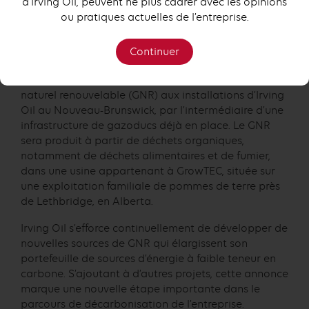
d’Irving Oil, peuvent ne plus cadrer avec les opinions
ainsi qu’il est possible de mettre au point des
ou pratiques actuelles de l’entreprise.
solutions énergétiques à faible émission de carbone
élaborées au Canada.
Continuer
Cet accord porte sur la fourniture pendant dix ans
d’un maximum annuel de 60 000 gigajoules de gaz
naturel renouvelable (GNR) aux installations d’Irving
Oil au Nouveau-Brunswick, par l’intermédiaire d’une
infrastructure de gazoducs déjà en place. Le GNR
sera produit à partir de déchets organiques,
notamment de déchets alimentaires et de fumier,
dans une usine appartenant à GrowTEC, située sur
une exploitation familiale de pommes de terre près
de Lethbridge, en Alberta.
Irving Oil s’efforce continuellement de développer de
nouvelles sources de GNR qui élargissent son
portefeuille de sources d’énergie à faible teneur en
carbone. S’ajoutant à d’autres projets, cette annonce
marque une nouvelle étape importante dans le
parcours de décarbonisation de l’entreprise.