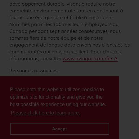
développement durable, visant à réduire notre
empreinte environnementale tout en continuant à
fournir une énergie sûre et fiable à nos clients.
Nommés parmi les 100 meilleurs employeurs du
Canada pendant sept années consécutives, nous
sommes fiers de notre équipe et de notre
engagement de longue date envers nos clients et les
communautés qui nous accueillent. Pour d’autres
informations, consulter
www.irvingoil.com/fr-CA
.
Personnes-ressources :
Katherine d’Entremont
Irving Oil
Please note this website utilizes cookies to
katherine.dentremont@irvingoil.com
optimize site functionality and give you the
506.654.7162
best possible experience using our website.
Please click here to learn more.
Mischa Zajtmann
EverGen Infrastructure Corp.
mischa@evergeninfra.com
Accept
604.202.7004