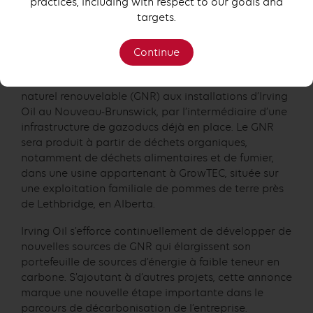
practices, including with respect to our goals and
ainsi qu’il est possible de mettre au point des
targets.
solutions énergétiques à faible émission de carbone
élaborées au Canada.
Continue
Cet accord porte sur la fourniture pendant dix ans
d’un maximum annuel de 60 000 gigajoules de gaz
naturel renouvelable (GNR) aux installations d’Irving
Oil au Nouveau-Brunswick, par l’intermédiaire d’une
infrastructure de gazoducs déjà en place. Le GNR
sera produit à partir de déchets organiques,
notamment de déchets alimentaires et de fumier,
dans une usine appartenant à GrowTEC, située sur
une exploitation familiale de pommes de terre près
de Lethbridge, en Alberta.
Irving Oil s’efforce continuellement de développer de
nouvelles sources de GNR qui élargissent son
portefeuille de sources d’énergie à faible teneur en
carbone. S’ajoutant à d’autres projets, cette annonce
marque une nouvelle étape importante dans le
parcours de décarbonisation de l’entreprise.