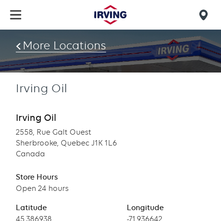
Skip
to
Mob
main
find
content
More Locations
us
Irving Oil
Irving Oil
2558, Rue Galt Ouest
Sherbrooke, Quebec J1K 1L6
Canada
Store Hours
Open 24 hours
Latitude
Longitude
Latitude
45.386938
Longitude
-71.936642