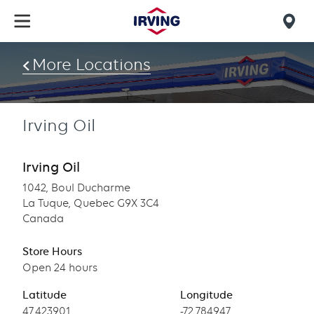
Skip
to
Mob
main
find
content
More Locations
us
Irving Oil
Irving Oil
1042, Boul Ducharme
La Tuque, Quebec G9X 3C4
Canada
Store Hours
Open 24 hours
Latitude
Longitude
Latitude
47.423901
Longitude
-72.784947