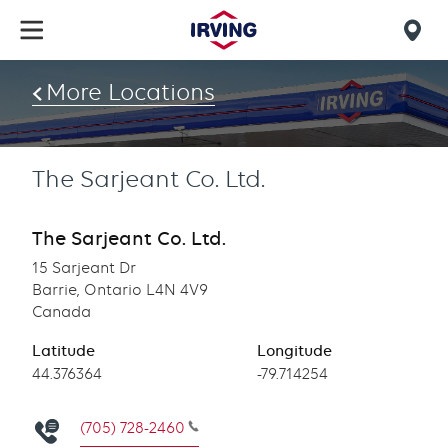
Skip
to
Mob
main
find
content
More Locations
us
The Sarjeant Co. Ltd.
The Sarjeant Co. Ltd.
15 Sarjeant Dr
Barrie, Ontario L4N 4V9
Canada
Latitude
Longitude
Latitude
44.376364
Longitude
-79.714254
(705) 728-2460