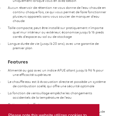
uniquement lorsque vous en avez besoin
Aucun réservoir de rétention ne vous donne de l'eau chaude en
continu chaque fois, ce qui vous permet de faire fonctionner
plusieurs appareils sans vous soucier de manquer d'eau
chaude
Taille compacte; peut être installé sur pratiquement n'importe
quel mur intérieur ou extérieur; économise jusqu'à 16 pieds
carrés d'espace au sol ou de stockage
Longue durée de vie (jusqu'à 20 ans), avec une garantie de
premier plan
Features
Alimenté au gaz avec un indice AFUE allant jusqu'à 96 % pour
une efficacité supérieure
Le chauffe-eau est à évacuation directe et possède un système
de combustion scellé, qui offre une sécurité optimale
La fonction de verrouillage empêche les changements
accidentels de la température de l'eau
Option murale offerte
Utilisation résidentielle et commerciale; fournit de l'eau chaude
Please note this website utilizes cookies to
en continu pour la lessive, la vaisselle, la cuisine, le bain et