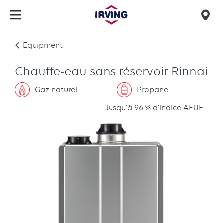
Skip
to
Mob
main
find
content
Equipment
us
Chauffe-eau sans réservoir Rinnai
Gaz naturel
Propane
Jusqu'à 96 % d'indice AFUE