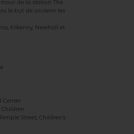
amour de la station The
s le but de soutenir les
na, Kilkenny, Newhall et
re
l Center
 Children
Temple Street, Children’s