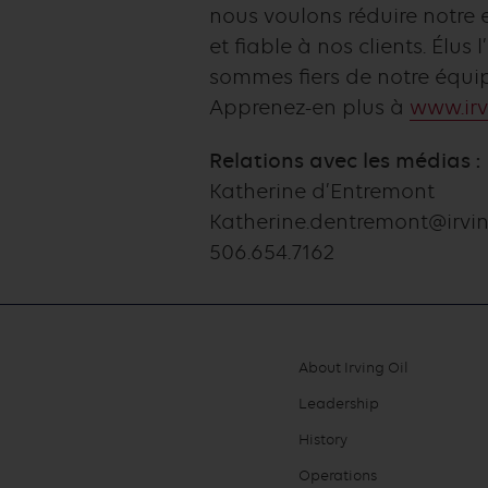
nous voulons réduire notre e
et fiable à nos clients. Élu
sommes fiers de notre équi
Apprenez-en plus à
www.irv
Relations avec les médias :
Katherine d’Entremont
Katherine.dentremont@irvi
506.654.7162
About Irving Oil
Footer
Leadership
menu
History
Operations