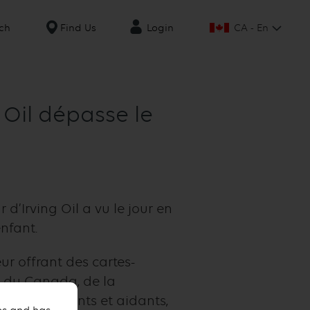
CA - En
ch
Find Us
Login
 Oil dépasse le
 d’Irving Oil a vu le jour en
nfant.
ur offrant des cartes-
t du Canada, de la
ier des parents et aidants,