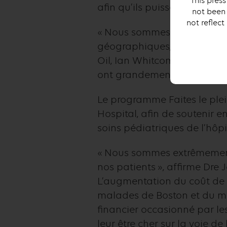
This press
afin qu’ils puissent se cons
not been 
not reflect
« Nous sommes très reconna
géographiques, qui continuen
Oil, Ian Whitcomb. « En choi
ont grandement besoin, par
Le programme Faites le plei
Hospital, afin de soutenir e
soins pédiatriques de l’hôpi
« Nous sommes extrêmement 
nos patients », affirme Dre
L’augmentation du coût de l
malades de Boston et du mon
financier occasionné par le
leur être cher sur la voie de 