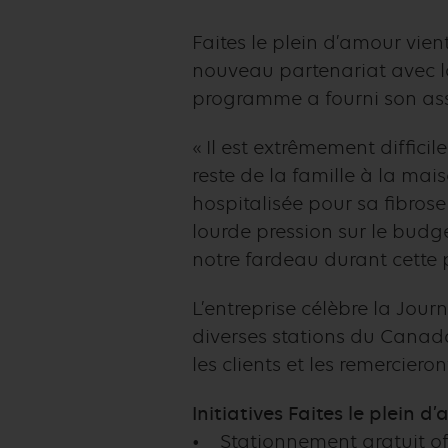
Faites le plein d’amour vien
nouveau partenariat avec la
programme a fourni son assi
« Il est extrêmement diffic
reste de la famille à la mai
hospitalisée pour sa fibros
lourde pression sur le budg
notre fardeau durant cette pé
L’entreprise célèbre la Jour
diverses stations du Canada, 
les clients et les remerciero
Initiatives Faites le plein d
• Stationnement gratuit offe