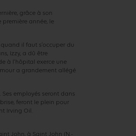
ernière, grâce à son
 première année, le
 quand il faut s’occuper du
s, Izzy, a dû être
de à l’hôpital exerce une
d’amour a grandement allégé
re. Ses employés seront dans
brise, feront le plein pour
t Irving Oil.
int John, à Saint John (N.-