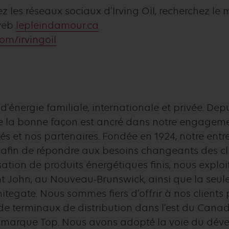
ez les réseaux sociaux d’Irving Oil, recherchez l
 web
lepleindamour.ca
m/irvingoil
e d'énergie familiale, internationale et privée. De
 de la bonne façon est ancré dans notre engagem
s et nos partenaires. Fondée en 1924, notre entr
 afin de répondre aux besoins changeants des cli
sation de produits énergétiques finis, nous explo
 John, au Nouveau-Brunswick, ainsi que la seule r
itegate. Nous sommes fiers d'offrir à nos clients
 de terminaux de distribution dans l'est du Canad
a marque Top. Nous avons adopté la voie du dév