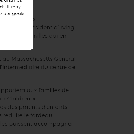
ses and has
ch, it may
to our goals
s nos marchés
éclare le président d’Irving
ident des familles qui en
ant au Massachusetts General
l’intermédiaire du centre de
pportera aux familles de
or Children. «
es des parents d’enfants
 réduire le fardeau
’elles puissent accompagner