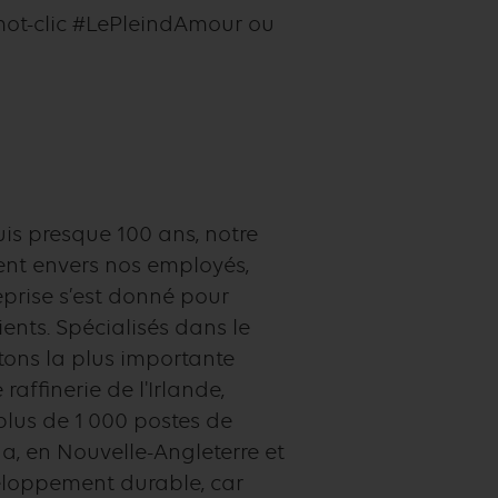
e mot-clic #LePleindAmour ou
puis presque 100 ans, notre
ent envers nos employés,
eprise s’est donné pour
ents. Spécialisés dans le
itons la plus importante
affinerie de l'Irlande,
 plus de 1 000 postes de
a, en Nouvelle-Angleterre et
eloppement durable, car