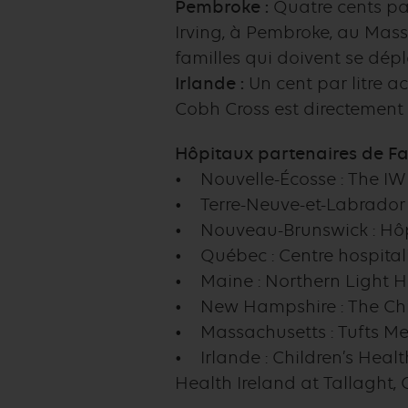
Pembroke :
Quatre cents par
Irving, à Pembroke, au Massa
familles qui doivent se dépl
Irlande :
Un cent par litre a
Cobh Cross est directement 
Hôpitaux partenaires de Fai
• Nouvelle-Écosse : The IW
• Terre-Neuve-et-Labrador 
• Nouveau-Brunswick : Hôpi
• Québec : Centre hospitali
• Maine : Northern Light H
• New Hampshire : The Chil
• Massachusetts : Tufts Med
• Irlande : Children’s Healt
Health Ireland at Tallaght, 