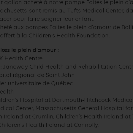
 gallon acheté à notre pompe Faites le plein d’
chusetts, sont remis au Tufts Medical Center, dan
acer pour faire soigner leur enfant.
cheté aux pompes Faites le plein d’amour de Balli
offert à la Children’s Health Foundation.
tes le plein d’amour :
K Health Centre
: Janeway Child Health and Rehabilitation Cent
tal régional de Saint John
er universitaire de Québec
ealth
dren's Hospital at Dartmouth-Hitchcock Medica
ical Center, Massachusetts General Hospital for
h Ireland at Crumlin, Children’s Health Ireland at 
Children’s Health Ireland at Connolly.