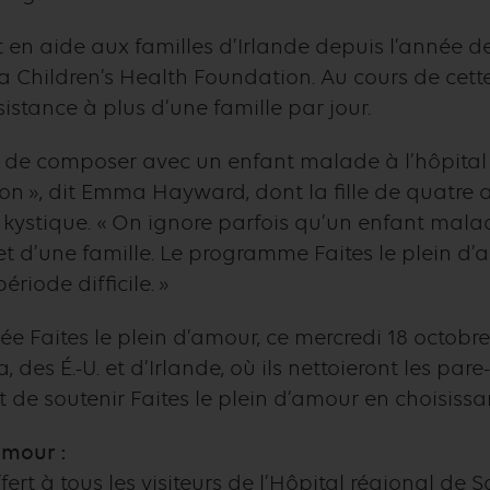
t en aide aux familles d’Irlande depuis l’année d
 Children’s Health Foundation. Au cours de cette
stance à plus d’une famille par jour.
ile de composer avec un enfant malade à l’hôpital
son », dit Emma Hayward, dont la fille de quatre an
e kystique. « On ignore parfois qu’un enfant mala
et d’une famille. Le programme Faites le plein 
riode difficile. »
née Faites le plein d’amour, ce mercredi 18 octob
des É.-U. et d’Irlande, où ils nettoieront les pare-
nt de soutenir Faites le plein d’amour en choisissan
’amour :
rt à tous les visiteurs de l’Hôpital régional de Sa