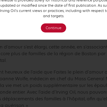
 release is provided solely for historical and reference purpo
acrer entièrement au bien-être de leur enfant.
updated or modified since the date of first publication. As su
 Irving Oil's current views or practices, including with respect 
issants du formidable appui des clients de tou
and targets.
t de rendre possible Faites le plein d’amour », d
sissant notre entreprise pour leur carburant, ils a
Continue
 le biais de cet important programme. »
n d’amour s’est élargi, cette année, en s’associ
ncore plus de familles de la région de Boston par 
tal.
heureux de l’aide que Faites le plein d’amour a
 Joanne Wolfe, médecin en chef du Mass General f
a vie met un poids supplémentaire sur les épaul
de entier. Avec l’aide d’Irving Oil, nous pouvons
s déplacements des familles à l’hôpital, afin qu
la guérison. »