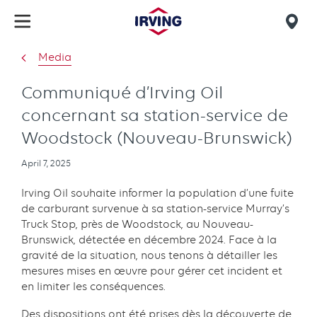
Skip
to
Mob
main
find
Media
content
us
Communiqué d’Irving Oil
concernant sa station-service de
Woodstock (Nouveau-Brunswick)
Publication
April 7, 2025
date
Irving Oil souhaite informer la population d’une fuite
de carburant survenue à sa station-service Murray’s
Truck Stop, près de Woodstock, au Nouveau-
Brunswick, détectée en décembre 2024. Face à la
gravité de la situation, nous tenons à détailler les
mesures mises en œuvre pour gérer cet incident et
en limiter les conséquences.
Des dispositions ont été prises dès la découverte de